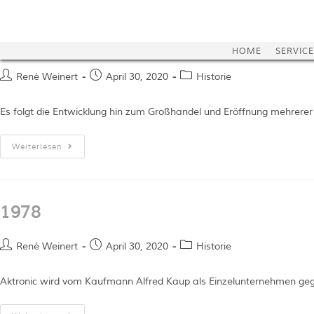
Die Geschichte der Firma ak tronic Software & Services GmbH
1980
HOME
SERVICE
René Weinert
April 30, 2020
Historie
Es folgt die Entwicklung hin zum Großhandel und Eröffnung mehrerer
Weiterlesen
1978
René Weinert
April 30, 2020
Historie
Aktronic wird vom Kaufmann Alfred Kaup als Einzelunternehmen geg